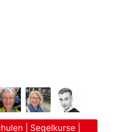
hulen | Segelkurse |